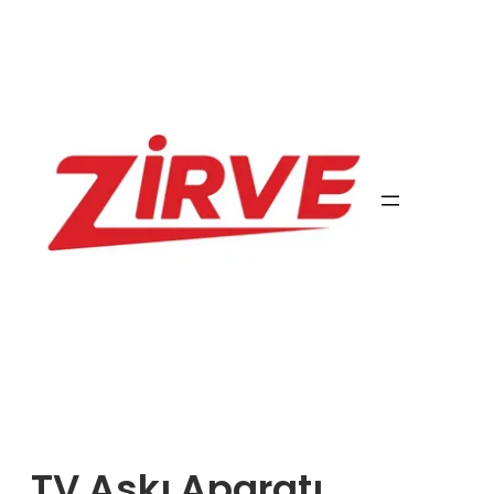
İçeriğe
geç
TV Askı Aparatı