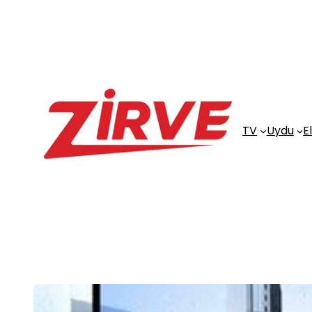
İçeriğe
geç
TV
Uydu
E