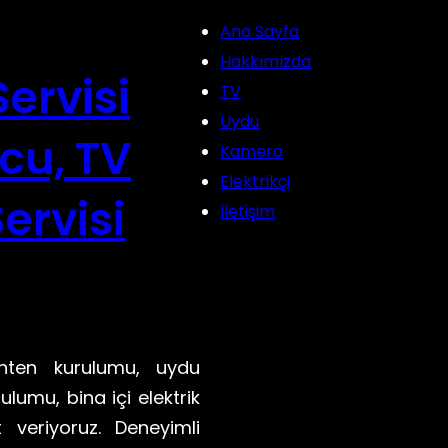
Ana Sayfa
Hakkımızda
ervisi
TV
Uydu
cu, TV
Kamera
Elektrikçi
ervisi
İletişim
nten kurulumu, uydu
lumu, bina içi elektrik
 veriyoruz. Deneyimli