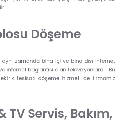
ir.
b
l
o
s
u
D
ö
ş
e
m
e
 aynı zamanda bina içi ve bina dışı internet
 internet bağlantısı olan televizyonlardır. Bu
lektrik tesisatı döşeme hizmeti de firmamız
&
T
V
S
e
r
v
i
s
,
B
a
k
ı
m
,