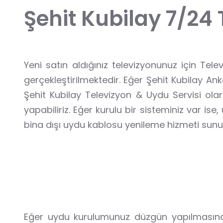
Ş
e
h
i
t
K
u
b
i
l
a
y
7
/
2
4
Yeni satın aldığınız televizyonunuz için Te
gerçekleştirilmektedir. Eğer Şehit Kubilay An
Şehit Kubilay Televizyon & Uydu Servisi ola
yapabiliriz. Eğer kurulu bir sisteminiz var is
bina dışı uydu kablosu yenileme hizmeti sunu
K
t
i
h
e
Ş
Eğer uydu kurulumunuz düzgün yapılmasına r