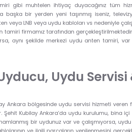
tamiri gibi muhtelen ihtiyaç duyacağınız tüm hi
ya başka bir yerden yeni taşınmış iseniz, televi
en veya LNB veya uydu kabloları vs nedeniyle çalışm
tamiri firmamız tarafından gerçekleştirilmektedir.
sa, aynı şekilde merkezi uydu anten tamiri, var 
 Uyducu, Uydu Servisi
bilay Ankara bölgesinde uydu servisi hizmeti veren
. Şehit Kubilay Ankara’da uydu kurulumu, bina iç
mlanmış bir uydunuz var ve çalışmıyorsa, uydu sin
lolarının ve ilgili parçaların yenilenmesini gerçekl