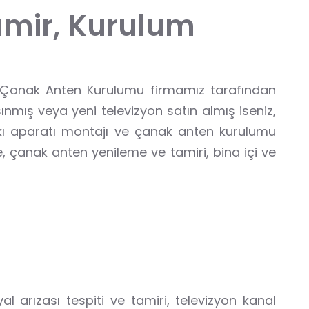
a
m
i
r
,
K
u
r
u
l
u
m
mu, Çanak Anten Kurulumu firmamız tarafından
ınmış veya yeni televizyon satın almış iseniz,
askı aparatı montajı ve çanak anten kurulumu
me, çanak anten yenileme ve tamiri, bina içi ve
arızası tespiti ve tamiri, televizyon kanal