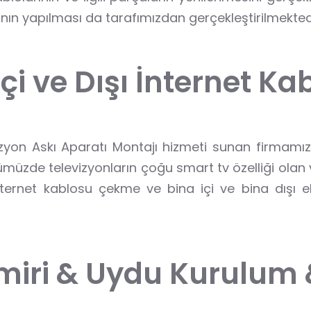
nın yapılması da tarafımızdan gerçekleştirilmekted
İ
ç
i
v
e
D
ı
ş
ı
İ
n
t
e
r
n
e
t
K
a
izyon Askı Aparatı Montajı hizmeti sunan firmamız
zde televizyonların çoğu smart tv özelliği olan ve
nternet kablosu çekme ve bina içi ve bina dışı e
m
i
r
i
&
U
y
d
u
K
u
r
u
l
u
m