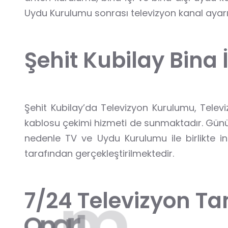
Uydu Kurulumu sonrası televizyon kanal ayarı
Ş
e
h
i
t
K
u
b
i
l
a
y
B
i
n
a
Şehit Kubilay’da Televizyon Kurulumu, Telev
kablosu çekimi hizmeti de sunmaktadır. Günümü
nedenle TV ve Uydu Kurulumu ile birlikte i
tarafından gerçekleştirilmektedir.
7
/
2
4
T
e
l
e
v
i
z
y
o
n
T
a
m
ı
r
a
O
n