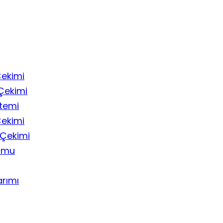
Çekimi
Çekimi
stemi
Çekimi
 Çekimi
umu
rımı