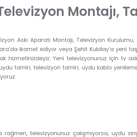
T
e
l
e
v
i
z
y
o
n
M
o
n
t
a
j
ı
,
T
levizyon Askı Aparatı Montajı, Televizyon Kurulu
kara’da ikamet ediyor veya Şehit Kubilay’a yeni taş
rak hizmetinizdeyiz. Yeni televizyonunuz için tv 
e, uydu tamiri, televizyon tamiri, uydu kablo yenile
yoruz.
ağmen, televizyonunuz çalışmıyorsa, uydu sinyal 