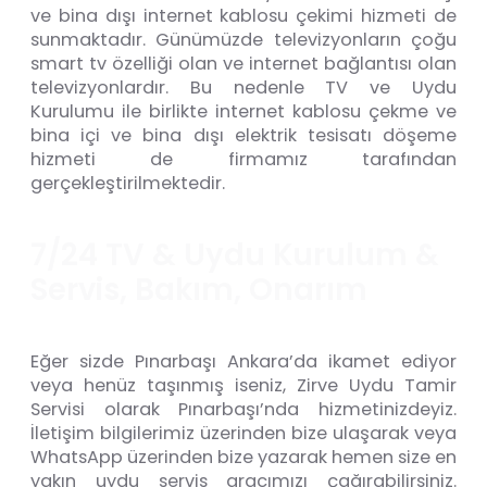
ve bina dışı internet kablosu çekimi hizmeti de
sunmaktadır. Günümüzde televizyonların çoğu
smart tv özelliği olan ve internet bağlantısı olan
televizyonlardır. Bu nedenle TV ve Uydu
Kurulumu ile birlikte internet kablosu çekme ve
bina içi ve bina dışı elektrik tesisatı döşeme
hizmeti de firmamız tarafından
gerçekleştirilmektedir.
7
/
2
4
T
V
&
U
y
d
u
K
u
r
u
l
u
m
&
S
e
r
v
i
s
,
B
a
k
ı
m
,
O
n
a
r
ı
m
Eğer sizde Pınarbaşı Ankara’da ikamet ediyor
veya henüz taşınmış iseniz, Zirve Uydu Tamir
Servisi olarak Pınarbaşı’nda hizmetinizdeyiz.
İletişim bilgilerimiz üzerinden bize ulaşarak veya
WhatsApp üzerinden bize yazarak hemen size en
yakın uydu servis aracımızı çağırabilirsiniz.