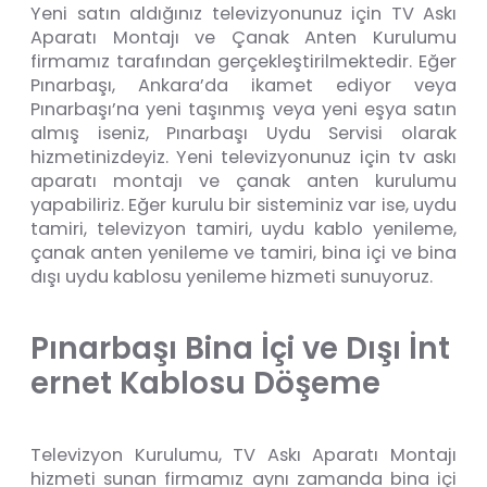
Yeni satın aldığınız televizyonunuz için TV Askı
Aparatı Montajı ve Çanak Anten Kurulumu
firmamız tarafından gerçekleştirilmektedir. Eğer
Pınarbaşı, Ankara’da ikamet ediyor veya
Pınarbaşı’na yeni taşınmış veya yeni eşya satın
almış iseniz, Pınarbaşı Uydu Servisi olarak
hizmetinizdeyiz. Yeni televizyonunuz için tv askı
aparatı montajı ve çanak anten kurulumu
yapabiliriz. Eğer kurulu bir sisteminiz var ise, uydu
tamiri, televizyon tamiri, uydu kablo yenileme,
çanak anten yenileme ve tamiri, bina içi ve bina
dışı uydu kablosu yenileme hizmeti sunuyoruz.
P
ı
n
a
r
b
a
ş
ı
B
i
n
a
İ
ç
i
v
e
D
ı
ş
ı
İ
n
t
e
r
n
e
t
K
a
b
l
o
s
u
D
ö
ş
e
m
e
Televizyon Kurulumu, TV Askı Aparatı Montajı
hizmeti sunan firmamız aynı zamanda bina içi