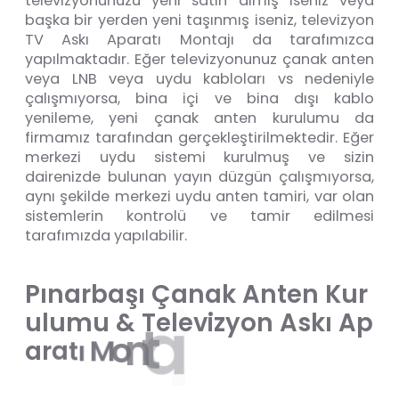
televizyonunuzu yeni satın almış iseniz veya
başka bir yerden yeni taşınmış iseniz, televizyon
TV Askı Aparatı Montajı da tarafımızca
yapılmaktadır. Eğer televizyonunuz çanak anten
veya LNB veya uydu kabloları vs nedeniyle
çalışmıyorsa, bina içi ve bina dışı kablo
yenileme, yeni çanak anten kurulumu da
firmamız tarafından gerçekleştirilmektedir. Eğer
merkezi uydu sistemi kurulmuş ve sizin
dairenizde bulunan yayın düzgün çalışmıyorsa,
aynı şekilde merkezi uydu anten tamiri, var olan
sistemlerin kontrolü ve tamir edilmesi
tarafımızda yapılabilir.
P
ı
n
a
r
b
a
ş
ı
Ç
a
n
a
k
A
n
t
e
n
K
u
r
u
l
u
m
u
&
T
e
l
e
v
i
z
y
o
n
A
s
k
ı
A
p
ı
j
a
t
n
o
M
ı
t
a
a
r