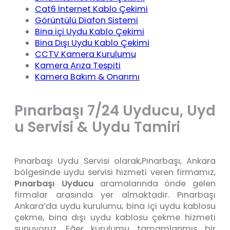
Cat6 İnternet Kablo Çekimi
Görüntülü Diafon Sistemi
Bina içi Uydu Kablo Çekimi
Bina Dışı Uydu Kablo Çekimi
CCTV Kamera Kurulumu
Kamera Arıza Tespiti
Kamera Bakım & Onarımı
P
ı
n
a
r
b
a
ş
ı
7
/
2
4
U
y
d
u
c
u
,
U
y
d
u
S
e
r
v
i
s
i
&
U
y
d
u
T
a
m
i
r
i
Pınarbaşı Uydu Servisi olarak,Pınarbaşı, Ankara
bölgesinde uydu servisi hizmeti veren firmamız,
Pınarbaşı
Uyducu
aramalarında önde gelen
firmalar arasında yer almaktadır. Pınarbaşı
Ankara’da uydu kurulumu, bina içi uydu kablosu
çekme, bina dışı uydu kablosu çekme hizmeti
sunuyoruz. Eğer kurulumu tamamlanmış bir