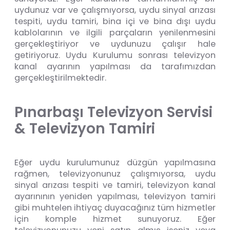
uydunuz var ve çalışmıyorsa, uydu sinyal arızası
tespiti, uydu tamiri, bina içi ve bina dışı uydu
kablolarının ve ilgili parçaların yenilenmesini
gerçekleştiriyor ve uydunuzu çalışır hale
getiriyoruz. Uydu Kurulumu sonrası televizyon
kanal ayarının yapılması da tarafımızdan
gerçekleştirilmektedir.
P
ı
n
a
r
b
a
ş
ı
T
e
l
e
v
i
z
y
o
n
S
e
r
v
i
s
i
&
T
e
l
e
v
i
z
y
o
n
T
a
m
i
r
i
Eğer uydu kurulumunuz düzgün yapılmasına
rağmen, televizyonunuz çalışmıyorsa, uydu
sinyal arızası tespiti ve tamiri, televizyon kanal
ayarınının yeniden yapılması, televizyon tamiri
gibi muhtelen ihtiyaç duyacağınız tüm hizmetler
için komple hizmet sunuyoruz. Eğer