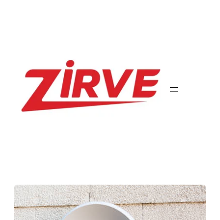
İçeriğe
geç