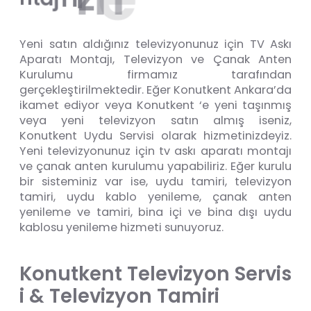
Yeni satın aldığınız televizyonunuz için TV Askı
Aparatı Montajı, Televizyon ve Çanak Anten
Kurulumu firmamız tarafından
gerçekleştirilmektedir. Eğer Konutkent Ankara’da
ikamet ediyor veya Konutkent ‘e yeni taşınmış
veya yeni televizyon satın almış iseniz,
Konutkent Uydu Servisi olarak hizmetinizdeyiz.
Yeni televizyonunuz için tv askı aparatı montajı
ve çanak anten kurulumu yapabiliriz. Eğer kurulu
bir sisteminiz var ise, uydu tamiri, televizyon
tamiri, uydu kablo yenileme, çanak anten
yenileme ve tamiri, bina içi ve bina dışı uydu
kablosu yenileme hizmeti sunuyoruz.
K
o
n
u
t
k
e
n
t
T
e
l
e
v
i
z
y
o
n
S
e
r
v
i
s
i
&
T
e
l
e
v
i
z
y
o
n
T
a
m
i
r
i