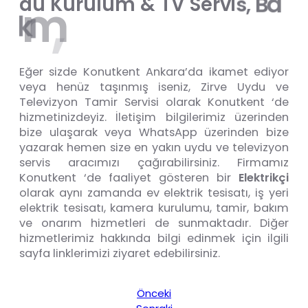
r
a
B
,
s
d
u
K
u
r
u
l
u
m
&
T
V
S
e
r
v
i
a
n
O
,
m
ı
k
Eğer sizde Konutkent Ankara’da ikamet ediyor
veya henüz taşınmış iseniz, Zirve Uydu ve
Televizyon Tamir Servisi olarak Konutkent ‘de
hizmetinizdeyiz. İletişim bilgilerimiz üzerinden
bize ulaşarak veya WhatsApp üzerinden bize
yazarak hemen size en yakın uydu ve televizyon
servis aracımızı çağırabilirsiniz. Firmamız
Konutkent ‘de faaliyet gösteren bir
Elektrikçi
olarak aynı zamanda ev elektrik tesisatı, iş yeri
elektrik tesisatı, kamera kurulumu, tamir, bakım
ve onarım hizmetleri de sunmaktadır. Diğer
hizmetlerimiz hakkında bilgi edinmek için ilgili
sayfa linklerimizi ziyaret edebilirsiniz.
Önceki