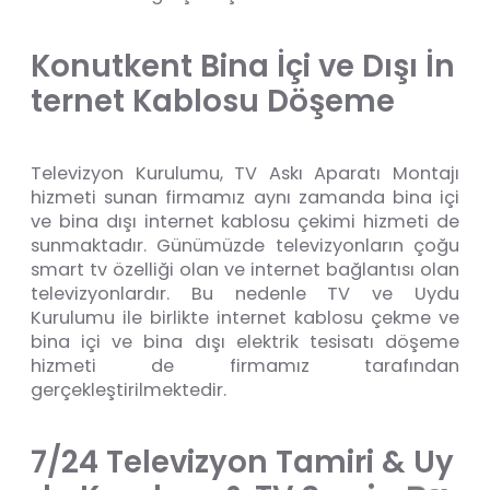
K
o
n
u
t
k
e
n
t
B
i
n
a
İ
ç
i
v
e
D
ı
ş
ı
İ
n
t
e
r
n
e
t
K
a
b
l
o
s
u
D
ö
ş
e
m
e
Televizyon Kurulumu, TV Askı Aparatı Montajı
hizmeti sunan firmamız aynı zamanda bina içi
ve bina dışı internet kablosu çekimi hizmeti de
sunmaktadır. Günümüzde televizyonların çoğu
smart tv özelliği olan ve internet bağlantısı olan
televizyonlardır. Bu nedenle TV ve Uydu
Kurulumu ile birlikte internet kablosu çekme ve
bina içi ve bina dışı elektrik tesisatı döşeme
hizmeti de firmamız tarafından
gerçekleştirilmektedir.
7
/
2
4
T
e
l
e
v
i
z
y
o
n
T
a
m
i
r
i
&
U
y