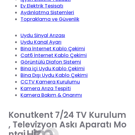
Ev Elektrik Tesisatı
Aydınlatma Sistemleri
Topraklama ve Güvenlik
Uydu Sinyal Arızası
Uydu Kanal Ayarı
Bina İnternet Kablo Çekimi
Cat6 İnternet Kablo Çekimi
Görüntülü Diafon Sistemi
Bina içi Uydu Kablo Çekimi
Bina Dışı Uydu Kablo Çekimi
CCTV Kamera Kurulumu
Kamera Arıza Tespiti
Kamera Bakım & Onarımı
K
o
n
u
t
k
e
n
t
7
/
2
4
T
V
K
u
r
u
l
u
m
,
T
e
l
e
v
i
z
y
o
n
A
s
k
ı
A
p
a
r
a
t
ı
M
o
i
t
e
m
z
i
H
j
a
t
n