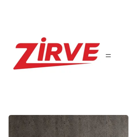
İçeriğe
geç