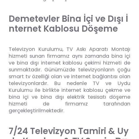
D
e
m
e
t
e
v
l
e
r
B
i
n
a
İ
ç
i
v
e
D
ı
ş
ı
İ
n
t
e
r
n
e
t
K
a
b
l
o
s
u
D
ö
ş
e
m
e
Televizyon Kurulumu, TV Askı Aparatı Montajı
hizmeti sunan firmamız aynı zamanda bina içi
ve bina dışı internet kablosu çekimi hizmeti de
sunmaktadır. Günümüzde televizyonların çoğu
smart tv özelliği olan ve internet bağlantısı olan
televizyonlardır. Bu nedenle TV ve Uydu
Kurulumu ile birlikte internet kablosu çekme ve
bina içi ve bina dışı elektrik tesisatı döşeme
hizmeti de firmamız tarafından
gerçekleştirilmektedir.
7
/
2
4
T
e
l
e
v
i
z
y
o
n
T
a
m
i
r
i
&
U
y