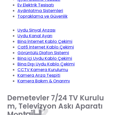
Ev Elektrik Tesisatı
Aydınlatma Sistemleri
Topraklama ve Güvenlik
Uydu Sinyal Arızası
Uydu Kanal Ayarı
Bina İnternet Kablo Çekimi
Cat6 İnternet Kablo Çekimi
Görüntülü Diafon Sistemi
Bina içi Uydu Kablo Çekimi
Bina Dışı Uydu Kablo Çekimi
CCTV Kamera Kurulumu
Kamera Arıza Tespiti
Kamera Bakım & Onarımı
D
e
m
e
t
e
v
l
e
r
7
/
2
4
T
V
K
u
r
u
l
u
i
m
,
T
e
l
e
v
i
z
y
o
n
A
s
k
ı
A
p
a
r
a
t
ı
t
e
m
z
i
H
j
a
t
n
o
M