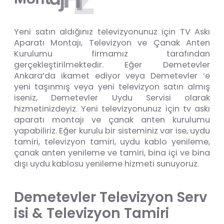
Yeni satın aldığınız televizyonunuz için TV Askı
Aparatı Montajı, Televizyon ve Çanak Anten
Kurulumu firmamız tarafından
gerçekleştirilmektedir. Eğer Demetevler
Ankara’da ikamet ediyor veya Demetevler ‘e
yeni taşınmış veya yeni televizyon satın almış
iseniz, Demetevler Uydu Servisi olarak
hizmetinizdeyiz. Yeni televizyonunuz için tv askı
aparatı montajı ve çanak anten kurulumu
yapabiliriz. Eğer kurulu bir sisteminiz var ise, uydu
tamiri, televizyon tamiri, uydu kablo yenileme,
çanak anten yenileme ve tamiri, bina içi ve bina
dışı uydu kablosu yenileme hizmeti sunuyoruz.
D
e
m
e
t
e
v
l
e
r
T
e
l
e
v
i
z
y
o
n
S
e
r
v
i
s
i
&
T
e
l
e
v
i
z
y
o
n
T
a
m
i
r
i