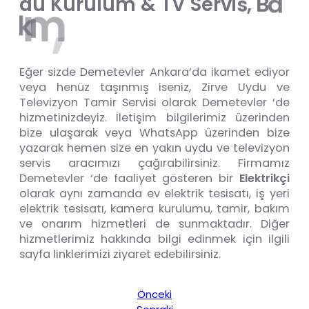
ı
r
a
B
,
d
u
K
u
r
u
l
u
m
&
T
V
S
e
r
v
i
s
a
n
O
,
m
ı
k
Eğer sizde Demetevler Ankara’da ikamet ediyor
veya henüz taşınmış iseniz, Zirve Uydu ve
Televizyon Tamir Servisi olarak Demetevler ‘de
hizmetinizdeyiz. İletişim bilgilerimiz üzerinden
bize ulaşarak veya WhatsApp üzerinden bize
yazarak hemen size en yakın uydu ve televizyon
servis aracımızı çağırabilirsiniz. Firmamız
Demetevler ‘de faaliyet gösteren bir
Elektrikçi
olarak aynı zamanda ev elektrik tesisatı, iş yeri
elektrik tesisatı, kamera kurulumu, tamir, bakım
ve onarım hizmetleri de sunmaktadır. Diğer
hizmetlerimiz hakkında bilgi edinmek için ilgili
sayfa linklerimizi ziyaret edebilirsiniz.
Önceki