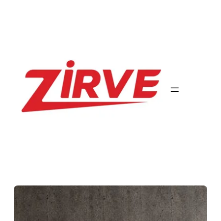
İçeriğe
geç