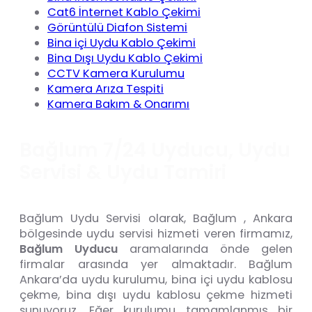
Cat6 İnternet Kablo Çekimi
Görüntülü Diafon Sistemi
Bina içi Uydu Kablo Çekimi
Bina Dışı Uydu Kablo Çekimi
CCTV Kamera Kurulumu
Kamera Arıza Tespiti
Kamera Bakım & Onarımı
B
a
ğ
l
u
m
7
/
2
4
U
y
d
u
c
u
,
U
y
d
u
S
e
r
v
i
s
i
&
U
y
d
u
T
a
m
i
r
i
Bağlum Uydu Servisi olarak, Bağlum , Ankara
bölgesinde uydu servisi hizmeti veren firmamız,
Bağlum Uyducu
aramalarında önde gelen
firmalar arasında yer almaktadır. Bağlum
Ankara’da uydu kurulumu, bina içi uydu kablosu
çekme, bina dışı uydu kablosu çekme hizmeti
sunuyoruz. Eğer kurulumu tamamlanmış bir