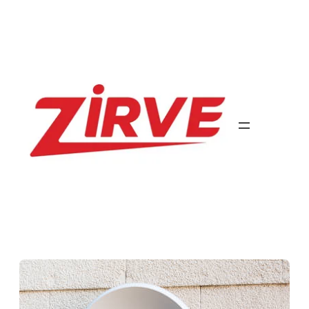
İçeriğe
geç