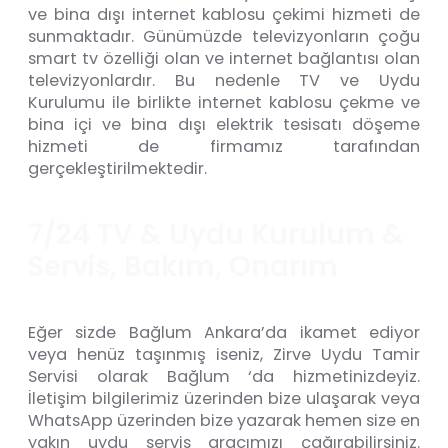
ve bina dışı internet kablosu çekimi hizmeti de
sunmaktadır. Günümüzde televizyonların çoğu
smart tv özelliği olan ve internet bağlantısı olan
televizyonlardır. Bu nedenle TV ve Uydu
Kurulumu ile birlikte internet kablosu çekme ve
bina içi ve bina dışı elektrik tesisatı döşeme
hizmeti de firmamız tarafından
gerçekleştirilmektedir.
7
/
2
4
T
V
&
U
y
d
u
K
u
r
u
l
u
m
&
S
e
r
v
i
s
,
B
a
k
ı
m
,
O
n
a
r
ı
m
Eğer sizde Bağlum Ankara’da ikamet ediyor
veya henüz taşınmış iseniz, Zirve Uydu Tamir
Servisi olarak Bağlum ‘da hizmetinizdeyiz.
İletişim bilgilerimiz üzerinden bize ulaşarak veya
WhatsApp üzerinden bize yazarak hemen size en
yakın uydu servis aracımızı çağırabilirsiniz.