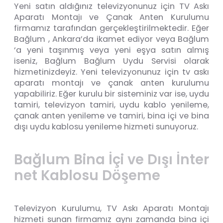
Yeni satın aldığınız televizyonunuz için TV Askı
Aparatı Montajı ve Çanak Anten Kurulumu
firmamız tarafından gerçekleştirilmektedir. Eğer
Bağlum , Ankara’da ikamet ediyor veya Bağlum
‘a yeni taşınmış veya yeni eşya satın almış
iseniz, Bağlum Bağlum Uydu Servisi olarak
hizmetinizdeyiz. Yeni televizyonunuz için tv askı
aparatı montajı ve çanak anten kurulumu
yapabiliriz. Eğer kurulu bir sisteminiz var ise, uydu
tamiri, televizyon tamiri, uydu kablo yenileme,
çanak anten yenileme ve tamiri, bina içi ve bina
dışı uydu kablosu yenileme hizmeti sunuyoruz.
B
a
ğ
l
u
m
B
i
n
a
İ
ç
i
v
e
D
ı
ş
ı
İ
n
t
e
r
n
e
t
K
a
b
l
o
s
u
D
ö
ş
e
m
e
Televizyon Kurulumu, TV Askı Aparatı Montajı
hizmeti sunan firmamız aynı zamanda bina içi