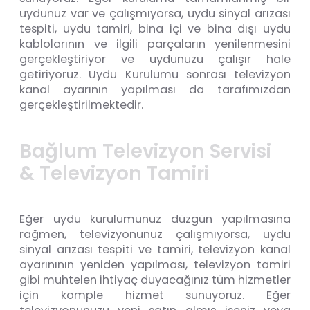
uydunuz var ve çalışmıyorsa, uydu sinyal arızası
tespiti, uydu tamiri, bina içi ve bina dışı uydu
kablolarının ve ilgili parçaların yenilenmesini
gerçekleştiriyor ve uydunuzu çalışır hale
getiriyoruz. Uydu Kurulumu sonrası televizyon
kanal ayarının yapılması da tarafımızdan
gerçekleştirilmektedir.
B
a
ğ
l
u
m
T
e
l
e
v
i
z
y
o
n
S
e
r
v
i
s
i
&
T
e
l
e
v
i
z
y
o
n
T
a
m
i
r
i
Eğer uydu kurulumunuz düzgün yapılmasına
rağmen, televizyonunuz çalışmıyorsa, uydu
sinyal arızası tespiti ve tamiri, televizyon kanal
ayarınının yeniden yapılması, televizyon tamiri
gibi muhtelen ihtiyaç duyacağınız tüm hizmetler
için komple hizmet sunuyoruz. Eğer