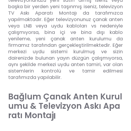
televizyonunuzu yeni satın almış iseniz veya
başka bir yerden yeni taşınmış iseniz, televizyon
TV Askı Aparatı Montajı da tarafımızca
yapılmaktadır. Eğer televizyonunuz çanak anten
veya LNB veya uydu kabloları vs nedeniyle
çalışmıyorsa, bina içi ve bina dışı kablo
yenileme, yeni çanak anten kurulumu da
firmamız tarafından gerçekleştirilmektedir. Eğer
merkezi uydu sistemi kurulmuş ve sizin
dairenizde bulunan yayın düzgün çalışmıyorsa,
aynı şekilde merkezi uydu anten tamiri, var olan
sistemlerin kontrolü ve tamir edilmesi
tarafımızda yapılabilir.
B
a
ğ
l
u
m
Ç
a
n
a
k
A
n
t
e
n
K
u
r
u
l
u
m
u
&
T
e
l
e
v
i
z
y
o
n
A
s
k
ı
A
p
a
ı
j
a
t
r
a
t
ı
M
o
n